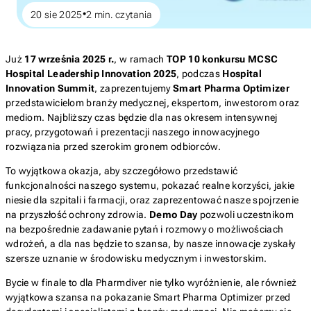
20 sie 2025
2
min. czytania
Już
17 września 2025 r.
, w ramach
TOP 10 konkursu MCSC
Hospital Leadership Innovation 2025
, podczas
Hospital
Innovation Summit
, zaprezentujemy
Smart Pharma Optimizer
przedstawicielom branży medycznej, ekspertom, inwestorom oraz
mediom. Najbliższy czas będzie dla nas okresem intensywnej
pracy, przygotowań i prezentacji naszego innowacyjnego
rozwiązania przed szerokim gronem odbiorców.
To wyjątkowa okazja, aby szczegółowo przedstawić
funkcjonalności naszego systemu, pokazać realne korzyści, jakie
niesie dla szpitali i farmacji, oraz zaprezentować nasze spojrzenie
na przyszłość ochrony zdrowia.
Demo Day
pozwoli uczestnikom
na bezpośrednie zadawanie pytań i rozmowy o możliwościach
wdrożeń, a dla nas będzie to szansa, by nasze innowacje zyskały
szersze uznanie w środowisku medycznym i inwestorskim.
Bycie w finale to dla Pharmdiver nie tylko wyróżnienie, ale również
wyjątkowa szansa na pokazanie Smart Pharma Optimizer przed