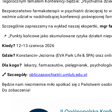
Tegorocznym tematem Konferencji będzie: „Psychiatria dziec
Bezpieczeństwo farmakoterapii w psychiatrii dziecięcej to
weźmie udział w nadchodzącej konferencji poświęconej farma
Szczególnie zapraszamy na wykład naszej ekspertki,
mgr fa
📌
„Punkty końcowe jako skumulowane ryzyka działań niepożą
Kiedy?
12–13 czerwca 2026
Gdzie?
Konstancin-Jeziorna (EVA Park Life & SPA) oraz onl
Dla kogo?
lekarzy, farmaceutów, pielęgniarek, psycholog
🔗 Szczegóły
:
obliczapsychiatrii.umlub.edu.pl
Będzie nam niezmiernie miło spotkać się z Państwem osobi
Do zobaczenia!