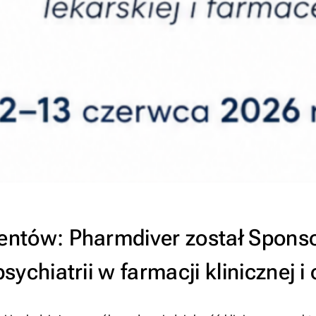
entów: Pharmdiver został Spons
ychiatrii w farmacji klinicznej 