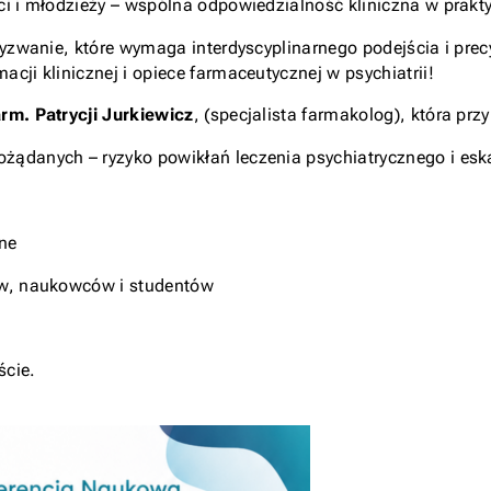
i i młodzieży – wspólna odpowiedzialność kliniczna w praktyc
 wyzwanie, które wymaga interdyscyplinarnego podejścia i pre
cji klinicznej i opiece farmaceutycznej w psychiatrii!
rm. Patrycji Jurkiewicz
, (specjalista farmakolog), która przy
danych – ryzyko powikłań leczenia psychiatrycznego i eskala
ine
ów, naukowców i studentów
ście.