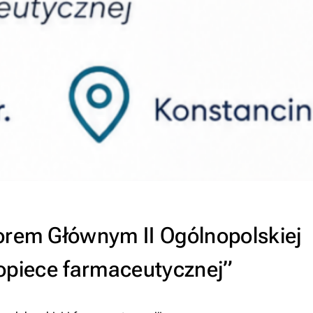
orem Głównym II Ogólnopolskiej
i opiece farmaceutycznej”