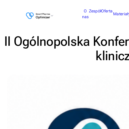
O
Zespół
Oferta
Materiał
nas
II Ogólnopolska Konfer
klinic